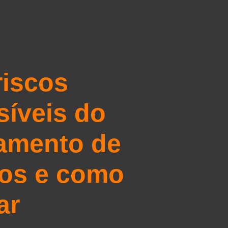
riscos
síveis do
amento de
os e como
ar