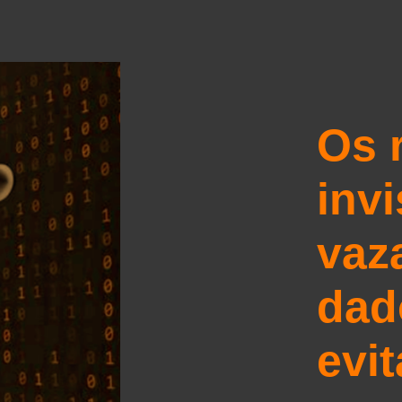
Os 
invi
vaz
dad
evit