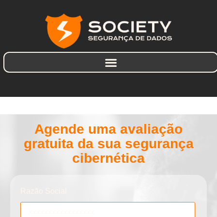
Agende uma avaliação
gratuita da sua segurança
cibernética
Razão Social